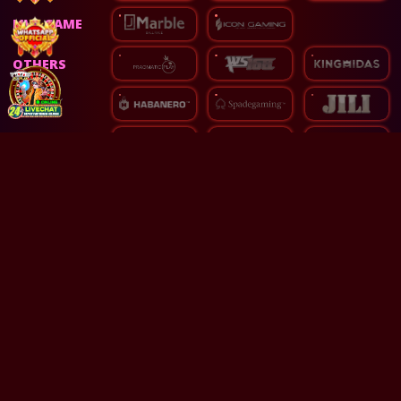
LIVE GAME
OTHERS