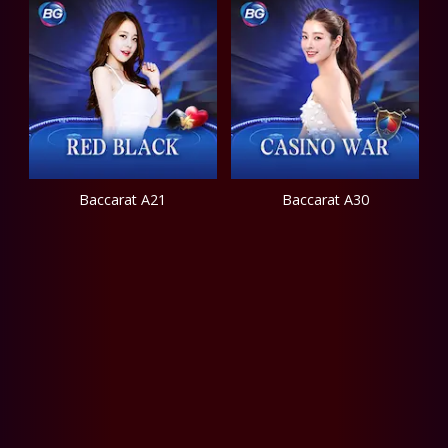
Baccarat A21
Baccarat A30