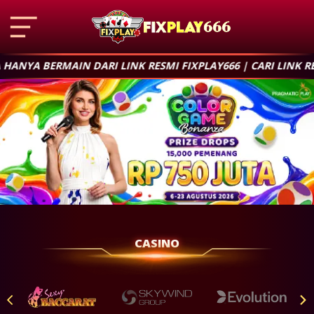
NYA BERMAIN DARI LINK RESMI FIXPLAY666 | CARI LINK RES
CASINO