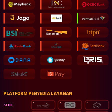
PLATFORM PENYEDIA LAYANAN
SLOT