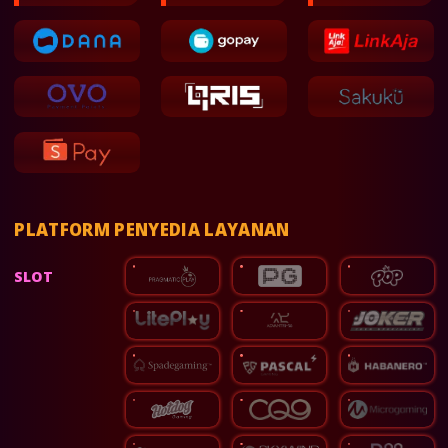
PLATFORM PENYEDIA LAYANAN
SLOT