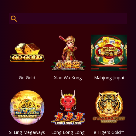
Go Gold
Xiao Wu Kong
Mahjong Jinpai
Si Ling Megaways
Long Long Long
8 Tigers Gold™