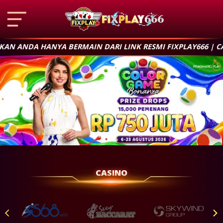
AN ANDA HANYA BERMAIN DARI LINK RESMI FIXPLAY666 | CARI
CASINO