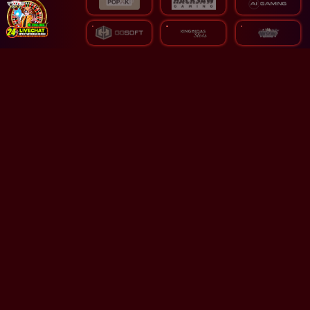
SPORTS
CASINO
TEMBAK IKAN