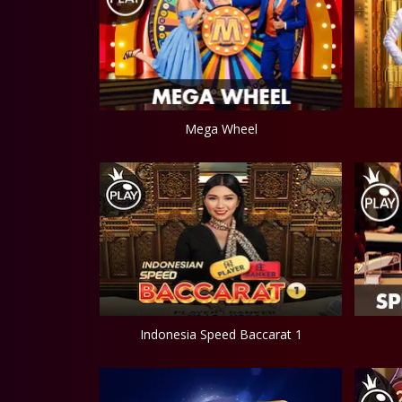
Mega Wheel
Indonesia Speed Baccarat 1