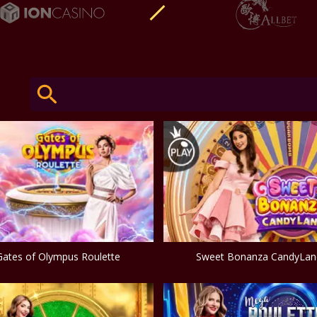
Gates of Olympus Roulette
Sweet Bonanza CandyLan