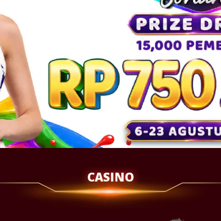
CASINO