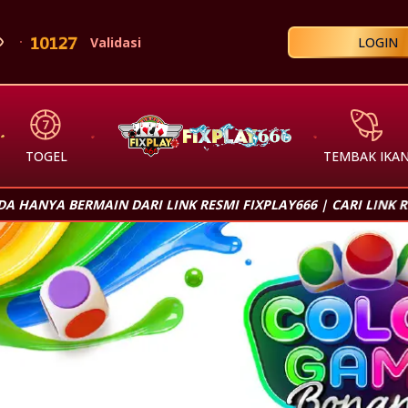
LOGIN
TOGEL
TEMBAK IKA
AIN DARI LINK RESMI FIXPLAY666 | CARI LINK RESMI KAMI DI