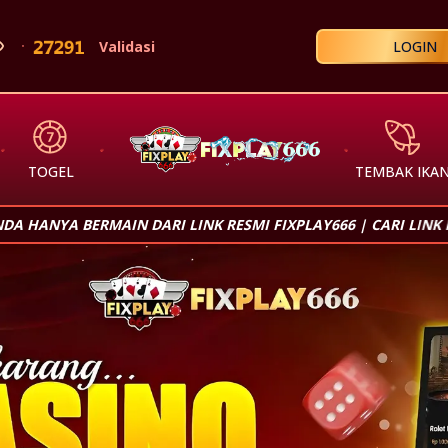
LOGIN
TOGEL
TEMBAK IKA
AIN DARI LINK RESMI FIXPLAY666 | CARI LINK RESMI KAMI DI