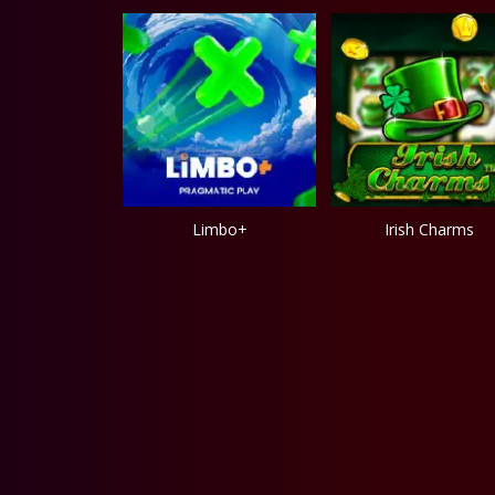
Limbo+
Irish Charms