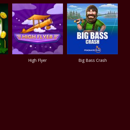
High Flyer
Big Bass Crash