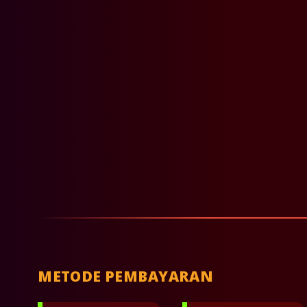
METODE PEMBAYARAN