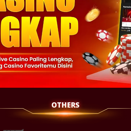
OTHERS