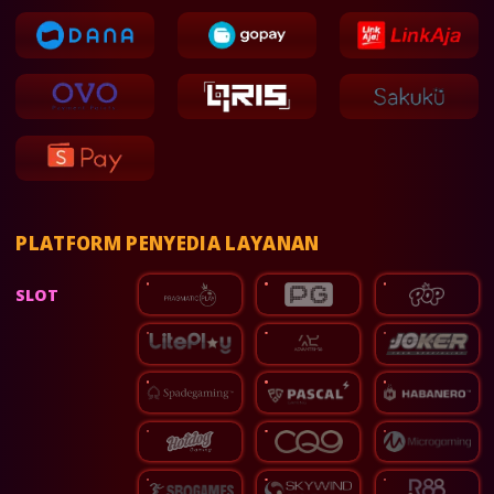
PLATFORM PENYEDIA LAYANAN
SLOT