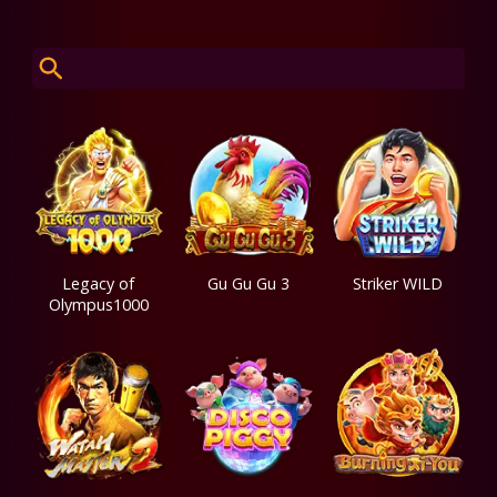
Legacy of
Gu Gu Gu 3
Striker WILD
Olympus1000