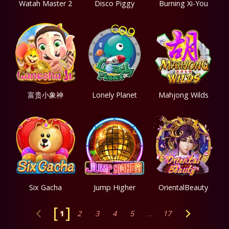
Watah Master 2
Disco Piggy
Burning Xi-You
富贵小象神
Lonely Planet
Mahjong Wilds
Six Gacha
Jump Higher
OrientalBeauty
1
2
3
4
5
...
17