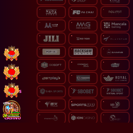
SPORTS
CASINO