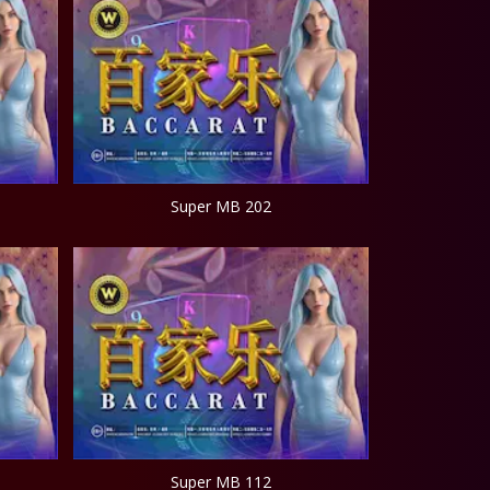
Super MB 202
Super MB 112