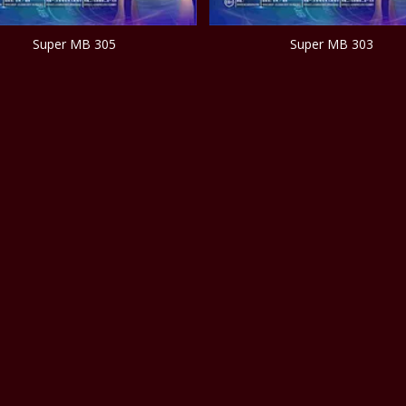
Super MB 305
Super MB 303