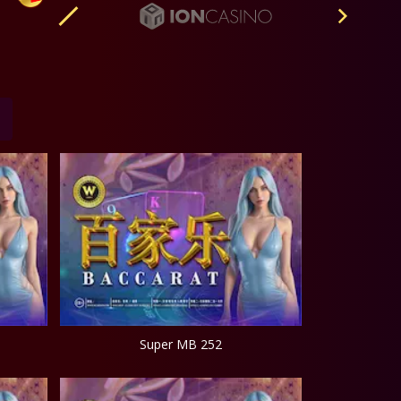
Super MB 252