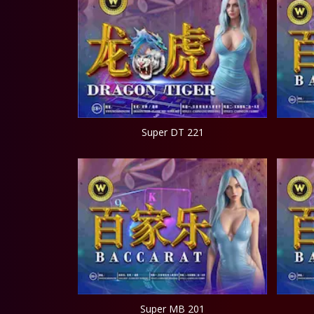
Super DT 221
Super MB 201