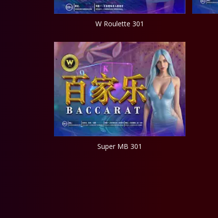
W Roulette 301
Super MB 301