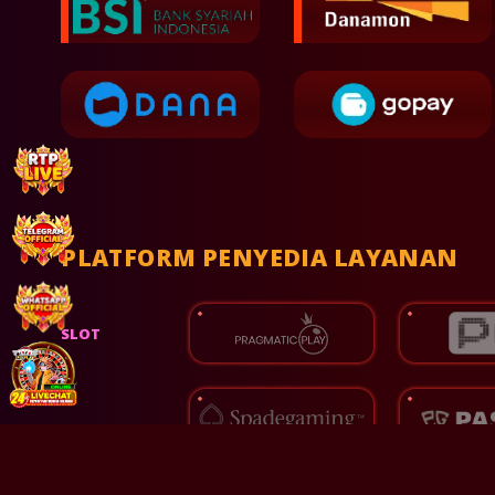
PLATFORM PENYEDIA LAYANAN
SLOT