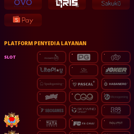
PLATFORM PENYEDIA LAYANAN
SLOT