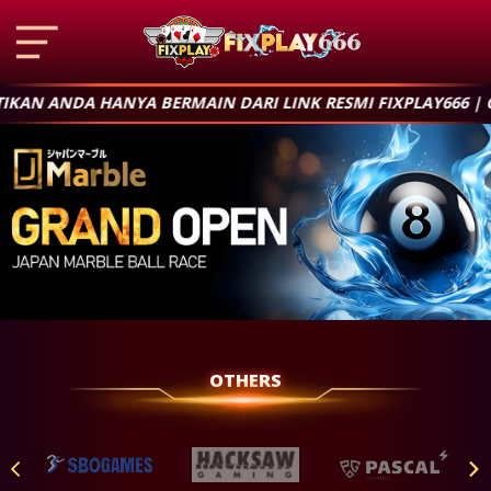
KAN ANDA HANYA BERMAIN DARI LINK RESMI FIXPLAY666 | CAR
OTHERS