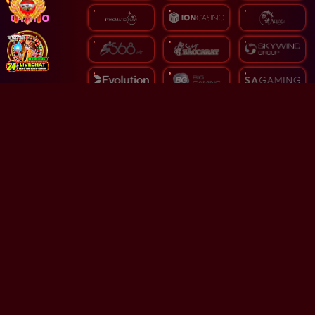
CASINO
TEMBAK IKAN
LIVE GAME
OTHERS