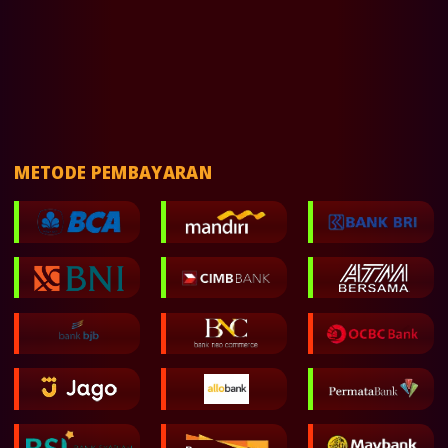
METODE PEMBAYARAN