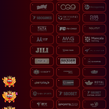
SPORTS