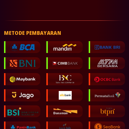
METODE PEMBAYARAN