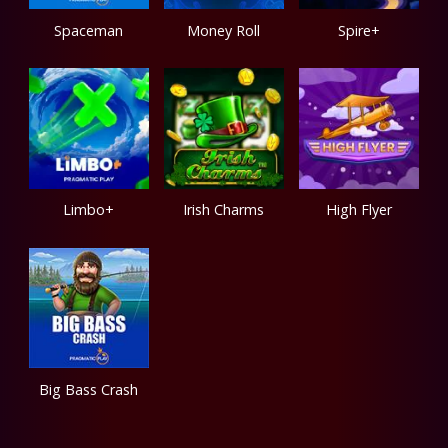
Spaceman
Money Roll
Spire+
Limbo+
Irish Charms
High Flyer
Big Bass Crash