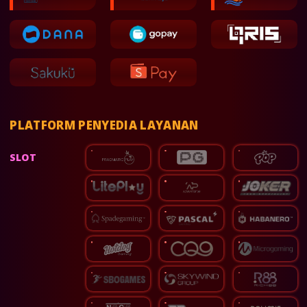
PLATFORM PENYEDIA LAYANAN
SLOT